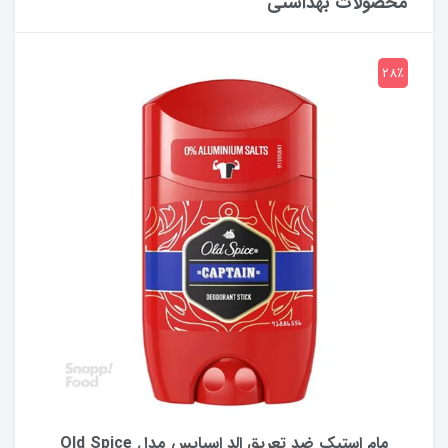
محصولات بهداشتی
28٪
مام استیک ضد تعریق الد اسپایس مدل Old Spice