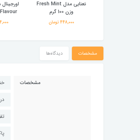
نعنایی مدل Fresh Mint
اورجینال مدل Original
وزن 100 گرم
Flavour وزن 100 گرم
000
448,000 تومان
484,000 تومان
مشخصات
دیدگاه‌ها
مشخصات
خن
در
تق
پا