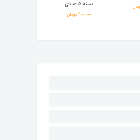
MB وزن 50 گرم
Normal بسته 5 عددی
ن
129,000 تومان
314,000 تومان