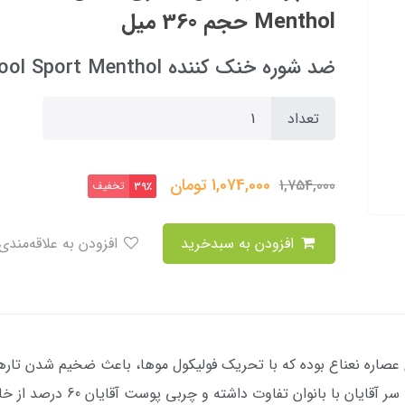
Menthol حجم 360 میل
ضد شوره خنک کننده Cool Sport Menthol
تعداد
1,074,000
تومان
1,754,000
تخفیف
39٪
افزودن به سبدخرید
افزودن به علاقه‌مندی
عصاره نعناع بوده که با تحریک فولیکول موها، باعث ضخیم شدن تار
و تازگی را به پوست سرتان می بخ