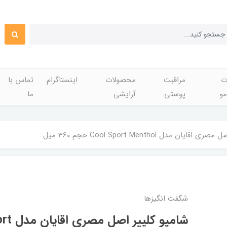
ت
مراقبت
محصولات
اینستاگرام
تماس با
مو
پوستی
آرایشی
ما
یان مدل Cool Sport Menthol حجم 360 میل
شگفت انگيزها
شامپو کلی