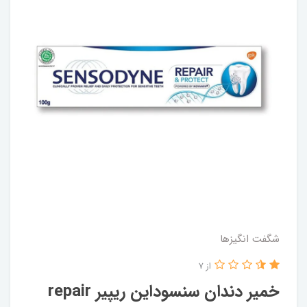
شگفت انگيزها
از 7
خمیر دندان سنسوداین ریپیر repair