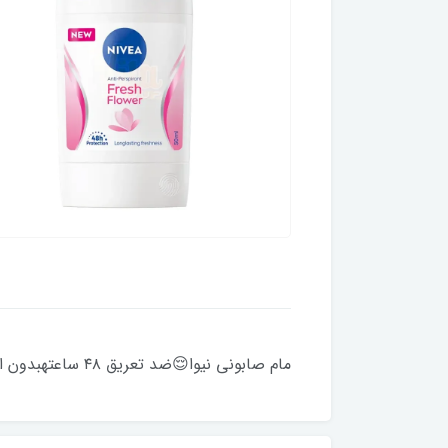
مام صابونی نیوا😌ضد تعریق ۴۸ ساعتهبدون الکلدارای خاصیت ضد باکتریاییبدون ایجاد حساسیت و قرمزی و خارش پوسترایحه خنک و ملایم صابونی