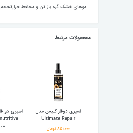
موهای خشک گره باز کن و محافظ حرارتحجم: ۱۰۰ میل
محصولات مرتبط
 دوفاز گلیس مدل
اسپری دو فاز مو گلیس مدل
اسپری دو
Ultimate Rep
oil nutritive حجم 200
میلی لیتر
air
851,000 تومان