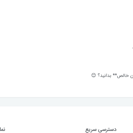
د
ان خالص** بدانید؟ 😊
دسترسی سریع
نما