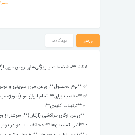
آسیب دیده حجم
851,000 تومان
851,000 
بررسی
دیدگاه‌ها
### **مشخصات و ویژگی‌های روغن موی ارگان X (OGX Moroccan Argan Oil
✅ **نوع محصول**: روغن موی تقویتی و ترمی
✅ **مناسب برای**: تمام انواع مو (به‌ویژه 
✅ **ترکیبات کلیدی**:
- **روغن آرگان مراکشی (ارگان)**: سرشار از ویتامین E و اسیدهای چرب برای تغ
- **آنتی‌اکسیدان‌ها**: محافظت از مو در بر
- **بدون پارابن و سولفات**: فرمول ملایم و