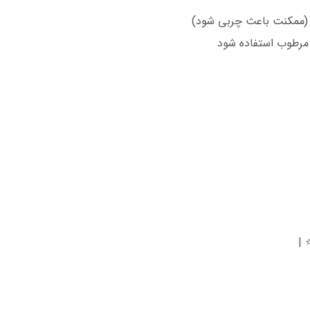
د (ممکنت باعث چربی شود)
ی مرطوب استفاده شود
⭐ |