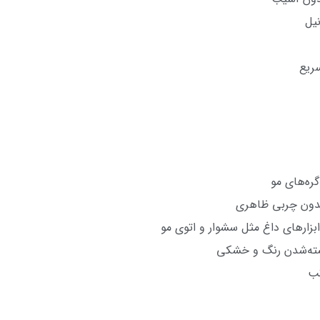
انیل
سریع