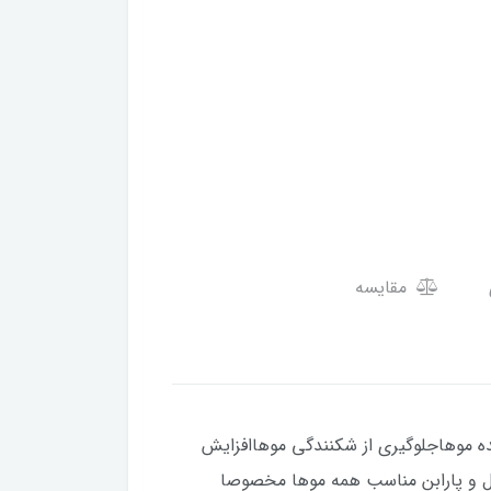
مقایسه
ده موهاجلوگیری از شکنندگی موهاافزایش
 و موخوره قویبدون سولفات ، الکل و پارابن مناسب همه موها مخصوصا