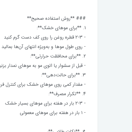
### **روش استفاده صحیح**
1. **برای موهای خشک**:
- ۲-۳ قطره روغن را روی کف دست گرم کنید
- روی طول موها و به‌ویژه انتهای آن‌ها بمالید
2. **برای محافظت حرارتی**:
- قبل از سشوار یا اتوی مو به موهای نمدار بزن
3. **برای حالت‌دهی**:
- مقدار کمی روی موهای خشک برای کنترل ف
4. **تکرار مصرف**:
- ۲-۳ بار در هفته برای موهای بسیار خشک
- ۱ بار در هفته برای موهای معمولی
📌 **نکات طلایی**: