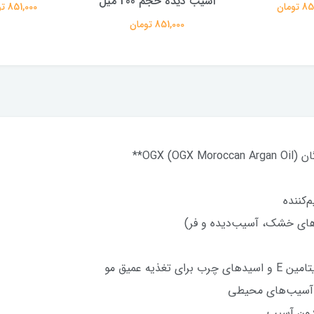
 200 میل
851,000 تومان
تومان
OG)**
م‌کننده
موهای خشک، آسیب‌دیده و فر)
ذیه عمیق مو
ابر آسیب‌های محیطی
 بدون آسیب