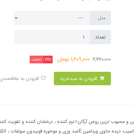
مدل
تعداد
1,609,000
تومان
2,420,000
تخفیف
34٪
افزودن به سبدخرید
افزودن به علاقه‌مندی
 و محبوب ترین روغن آرگان⭐️نرم کننده ، درخشان کننده و تقویت کنن
لطافت و نرمی موهاتونترمیم موهای خشک و اسیب دیده حاوی ویتامین Eضد وزی