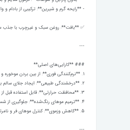
- **رایحه گرم و شیرین**: ترکیبی از بادام و و
✅ **بافت**: روغن سبک و غیرچرب با جذب 
---
### **کارایی‌های اصلی**
1. **نرم‌کنندگی فوری**: از بین بردن موخوره و گره‌های مو
2. **درخشندگی طبیعی**: ایجاد جلای سالم بدون چربی ظاهری
3. **محافظت حرارتی**: قابل استفاده قبل از ابزارهای داغ مثل سشوار و اتوی مو
4. **ترمیم موهای رنگ‌شده**: جلوگیری از شسته‌شدن رنگ و خشکی
5. **کاهش وزموی**: کنترل موهای فر و نامرتب
---