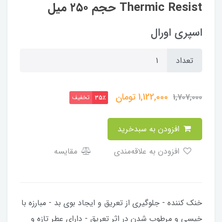
Thermic Resist حجم ۲۵۰ میل
اسپری اورال
تعداد
1,122,000
تومان
1,707,000
تخفیف
35٪
افزودن به سبدخرید
افزودن به علاقه‌مندی
مقایسه
خنک کننده - جلوگیری از تعریق و ایجاد بوی بد - مبارزه با
خیسی و مرطوب شدن در اثر تعریق - دارای عطر تازه و