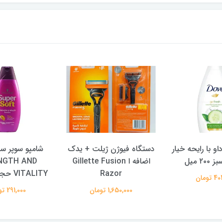
و با رایحه خیار
دستگاه فیوژن ژیلت + یدک
شامپو سوپر س
۲ میل
اضافه ا Gillette Fusion
NGTH AND
Razor
VITALITY حجم 400 میل
تومان
1,650,000 تومان
291,000 تومان