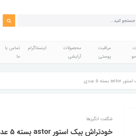
ت
مراقبت
محصولات
اینستاگرام
تماس با
مو
پوستی
آرایشی
ما
 بسته 5 عددی
شگفت انگيزها
خودتراش بیک استور astor بسته 5 عددی