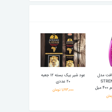
افت مدل
عود شیر بیک بسته ۱۲ جعبه
مینی وازلین جیبی 
STRE
۲۰ عددی
بلووسل
1,193,000 تومان
39,000 تومان