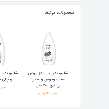
محصولات مرتبط
دن داو لیمو ترش و
شامپو بدن ‌داو مدل روغن
شامپو بدن دا
انار ۲۰۰ میل
اسطوخودوس و عصاره
و چای سبز ۰۰
رزماری ۲۰۰ میل
404,000 تومان
404,000 
404,000 تومان