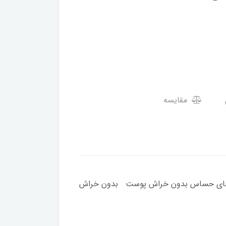
مقایسه
ی ویتامین E و آلو‌‌ئه ورا مخصوص پوست های حساس بدون خراش پوست بدون خراش