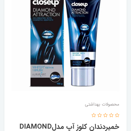
محصولات بهداشتي
خميردندان کلوز آپ مدلDIAMOND