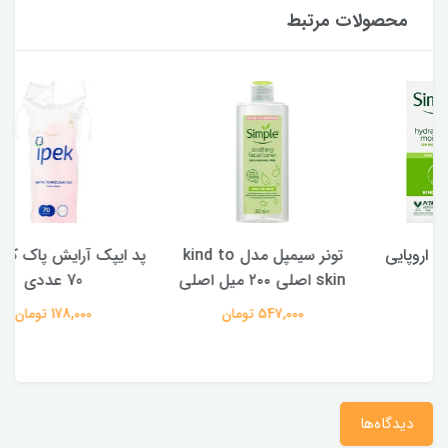
محصولات مرتبط
تونر سیمپل مدل kind to
پد ایپک آرایش پاک کن بسته
skin اصلی ۲۰۰ میل اصلی
70 عددی
547,000 تومان
178,000 تومان
دیدگاه‌ها