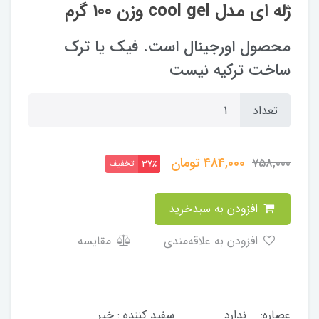
ژله ای مدل cool gel وزن 100 گرم
محصول اورجینال است. فیک یا ترک
ساخت ترکیه نیست
تعداد
484,000
تومان
758,000
تخفیف
37٪
افزودن به سبدخرید
افزودن به علاقه‌مندی
مقایسه
عصاره: ندارد سفید کننده : خیر