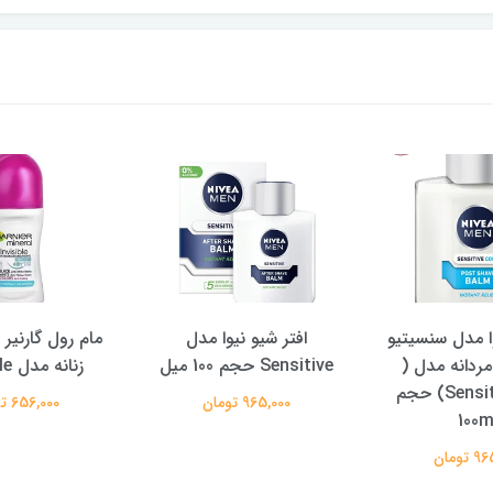
وا مدل سنسیتیو
افتر شیو نیوا مدل
مام رول گارنیر
مردانه مدل (
Sensitive حجم 100 میل
زنانه مدل Invisible
Sensitive cool) حجم
965,000 تومان
656,000 تومان
100m
تومان