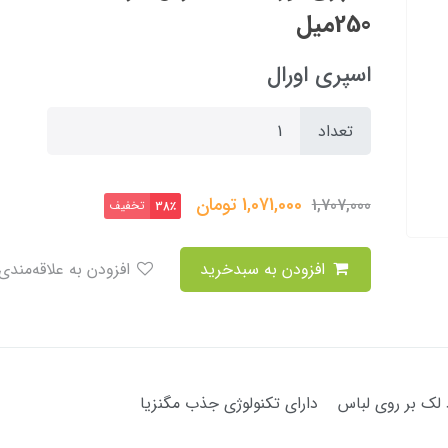
250میل
اسپری اورال
تعداد
1,071,000
تومان
1,707,000
تخفیف
38٪
افزودن به سبدخرید
افزودن به علاقه‌مندی
 لک بر روی لباس دارای تکنولوژی جذب مگنزیا