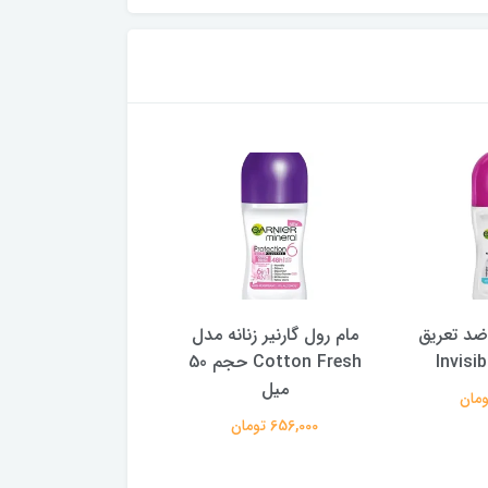
 ضد تعریق
مام رول گارنیر زنانه مدل
مام رول گارنیر ضدت
Cotton Fresh حجم 50
زنانه مدل dry
میل
ماندگاری 48 ساعته
656,000 تومان
656,000 تومان