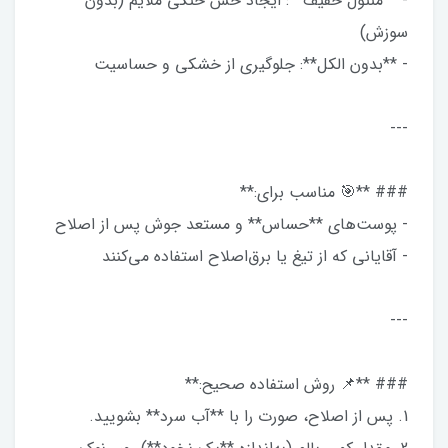
- **منتول خفیف**: ایجاد حس خنکی ملایم (بدون
سوزش)
- **بدون الکل**: جلوگیری از خشکی و حساسیت
---
### **🎯 مناسب برای:**
- پوست‌های **حساس** و مستعد جوش پس از اصلاح
- آقایانی که از تیغ یا برق‌اصلاح استفاده می‌کنند
---
### **📌 روش استفاده صحیح:**
1. پس از اصلاح، صورت را با **آب سرد** بشویید.