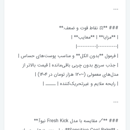
---
### **⚖️ نقاط قوت و ضعف:**
| **مزایا** | **معایب** |
|-----------|-----------|
| فرمول **بدون الکل** و مناسب پوست‌های حساس |
| جذب سریع بدون چربی باقی‌مانده | قیمت بالاتر از
مدل‌های معمولی (~۱۲۰ هزار تومان در ۱۴۰۴) |
| رایحه ملایم و غیرتحریک‌کننده | ـــــ |
---
### **🔗 مقایسه با مدل Fresh Kick نیوآ:**