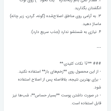
2. مقدار کمی بالم (به‌اندازه **یک نخود**) روی نوک
انگشتان بگذارید.
3. به آرامی روی مناطق اصلاح‌شده (گونه، گردن، زیر چانه)
ماساژ دهید.
4. نیازی به شستشو ندارد (جذب سریع دارد).
---
### **💡 نکات کلیدی:**
- از این محصول روی **زخم‌های باز** استفاده نکنید.
- برای بهترین نتیجه، بلافاصله پس از اصلاح استفاده
شود.
- در صورت داشتن پوست **بسیار حساس**، شب‌ها نیز
قابل استفاده است.