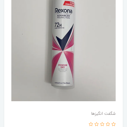
شگفت انگيزها