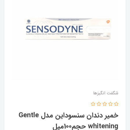
شگفت انگيزها
خمیر دندان سنسوداین مدل Gentle
whitening حجم100میل