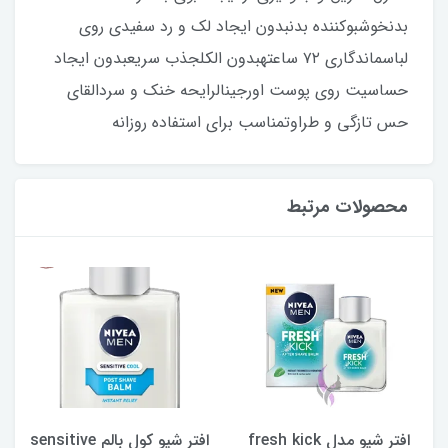
بدنخوشبوکننده بدنبدون ایجاد لک و رد سفیدی روی
لباسماندگاری ۷۲ ساعتهبدون الکلجذب سریعبدون ایجاد
حساسیت روی پوست اورجینالرایحه خنک و سردالقای
حس تازگی و طراوتمناسب برای استفاده روزانه
محصولات مرتبط
افتر شیو مدل fresh kick
افتر شیو کول بالم sensitive