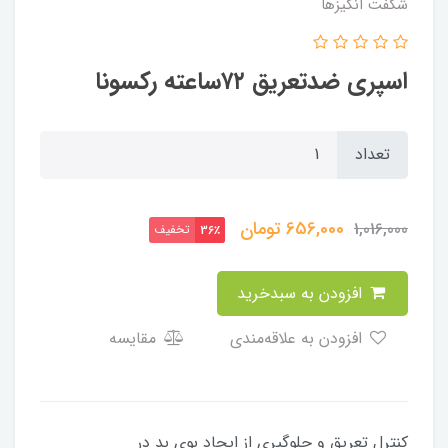
شگفت انگيزها
اسپری ضدتعریق ۷۲ساعته رکسونا
تعداد
656,000
تومان
1,016,000
تخفیف
36٪
افزودن به سبدخرید
افزودن به علاقه‌مندی
مقایسه
کنترل تعریق و جلوگیری از ایجاد بوی بد در