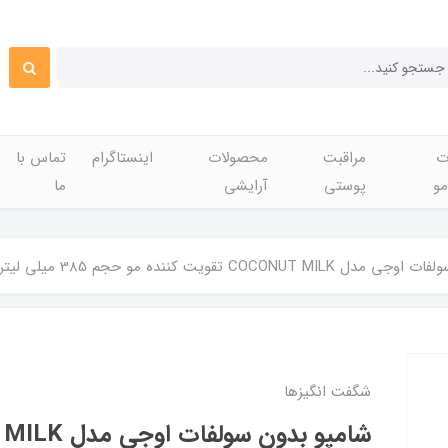
ت
مراقبت
محصولات
اینستاگرام
تماس با
مو
پوستی
آرایشی
ما
COCONU تقویت کننده مو حجم 385 ميلی لیتر اصل
شگفت انگيزها
شامپو بدون سول