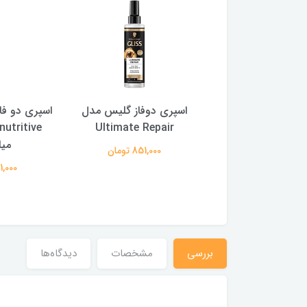
ی دوفاز گلیس مدل
اسپری دو فاز مو گلیس مدل
اسپری د
Ultimate Repa
oil nutritive حجم 200
میلی لیتر
ir
851,000 تومان
آسیب دیده حج
851,000 تومان
851,000
بررسی
مشخصات
دیدگاه‌ها