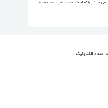
ت OGX او جي ايکس مدل COCONUT MILK مرطوب کننده‌های طبیعی به کار رفته است. همین امر موجب شده
د اعتماد الکترونیک