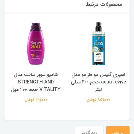
محصولات مرتبط
اسپری گلیس دو فاز مو مدل
شامپو سوپر سافت مدل
aqua revive حجم 200 میلی
STRENGTH AND
لیتر
VITALITY حجم 400 میل
851,000 تومان
291,000 تومان
بررسی
دیدگاه‌ها