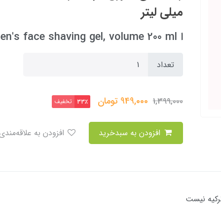
میلی لیتر
ا Gillette Fusion 5 men's face shaving gel, volume 200 ml
تعداد
949,000
تومان
1,399,000
تخفیف
33٪
افزودن به سبدخرید
افزودن به علاقه‌مندی
رکیه نیست