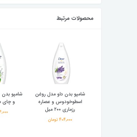
محصولات مرتبط
دن داو لیمو ترش و
شامپو بدن ‌داو مدل روغن
شامپو بدن دا
انار ۲۰۰ میل
اسطوخودوس و عصاره
و چای سبز ۰۰
رزماری ۲۰۰ میل
404,000 تومان
404,000 
404,000 تومان