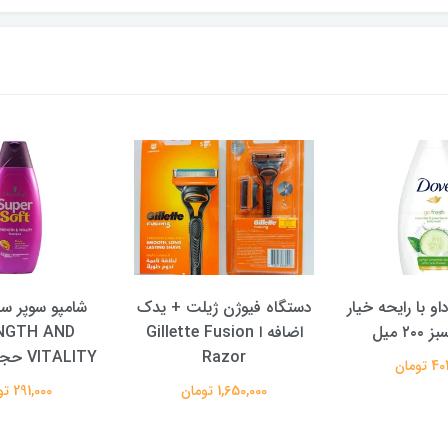
و با رایحه خیار
دستگاه فیوژن ژیلت + یدک
شامپو سوپر س
۲ میل
اضافه ا Gillette Fusion
NGTH AND
Razor
VITALITY حجم 400 میل
تومان
1,650,000 تومان
291,000 تومان