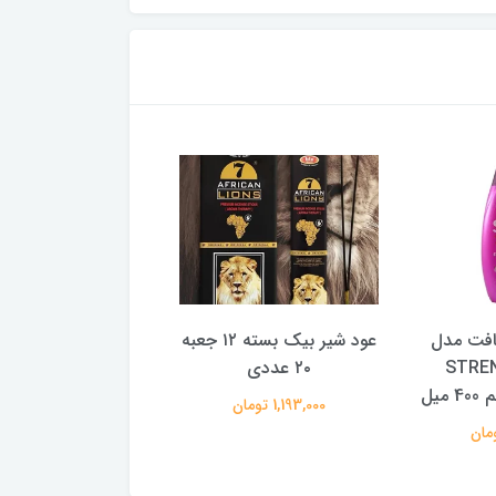
افت مدل
عود شیر بیک بسته ۱۲ جعبه
مینی وازلین جیبی 
STRE
۲۰ عددی
بلووسل
1,193,000 تومان
39,000 تومان