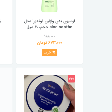
لوسیون بدن وازلین الوئه‌ورا مدل
ل
aloe soothe حجم۴۰۰ میل
988,000
673,000 تومان
خرید
34٪