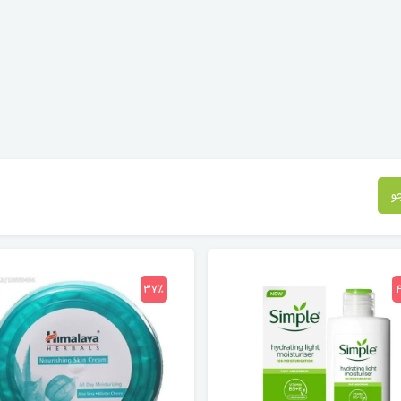
و
37٪