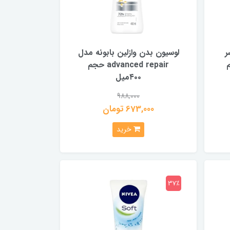
ر
لوسیون بدن وازلین بابونه مدل
 حجم
advanced repair حجم
۴۰۰میل
988,000
673,000 تومان
خرید
37٪