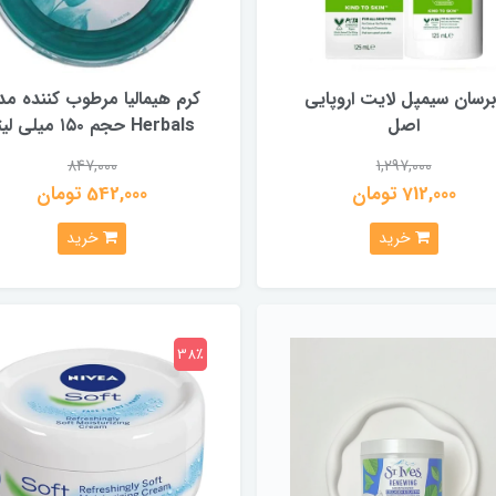
برسان سیمپل لایت اروپایی
کرم هیمالیا مرطوب کننده مد
اصل
Herbals حجم ۱۵۰ میلی لیتر
847,000
1,297,000
712,000 تومان
542,000 تومان
خرید
خرید
38٪