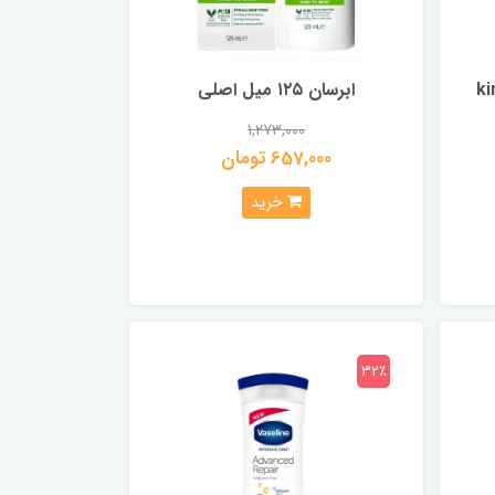
kind 
ابرسان ۱۲۵ میل اصلی
1,273,000
657,000 تومان
خرید
32٪