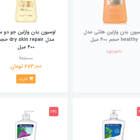
سیون بدن وازلین هلثی مدل
لوسیون بدن وازلین جو دو س
healthy حجم ۴۰۰ میل
مدل dry skin repair
۴۰۰ میل
ناموجود
988,000
673,000 تومان
خرید
24٪