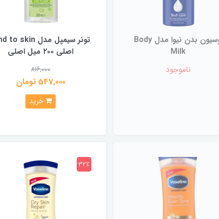
لوسیون بدن نیوا مدل Body
تونر سیمپل مدل to skin
Milk
اصلی ۲۰۰ میل اصلی
ناموجود
816,000
547,000 تومان
خرید
32٪