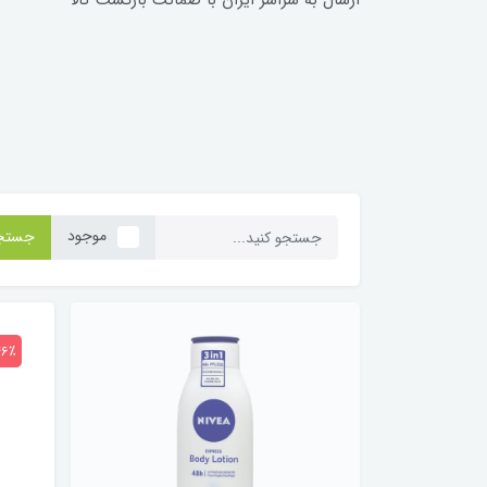
ارسال به سراسر ايران با ضمانت بازگشت کالا
موجود
جستج
46٪