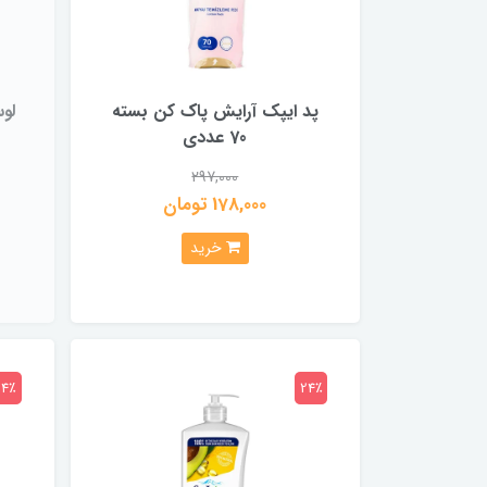
پد ایپک آرایش پاک کن بسته
لو
70 عددی
297,000
178,000 تومان
خرید
24٪
24٪