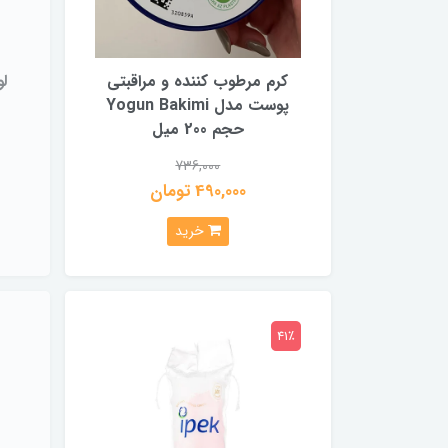
کرم مرطوب کننده و مراقبتی
پوست مدل Yogun Bakimi
حجم 200 میل
736,000
490,000 تومان
خرید
41٪