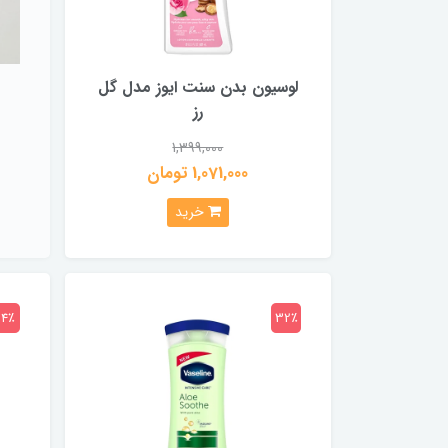
لوسیون بدن سنت ایوز مدل گل
رز
1,399,000
1,071,000 تومان
خرید
24٪
32٪