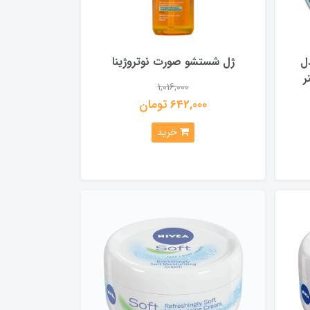
ل
ژل شستشو صورت نوتروژينا
1,016,000
642,000 تومان
خرید