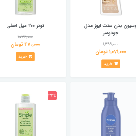
وسیون بدن سنت ایوز مدل
تونر ۲۰۰ میل اصلی
جو‌دوسر
1,036,000
470,000 تومان
1,399,000
1,071,000 تومان
خرید
خرید
33٪