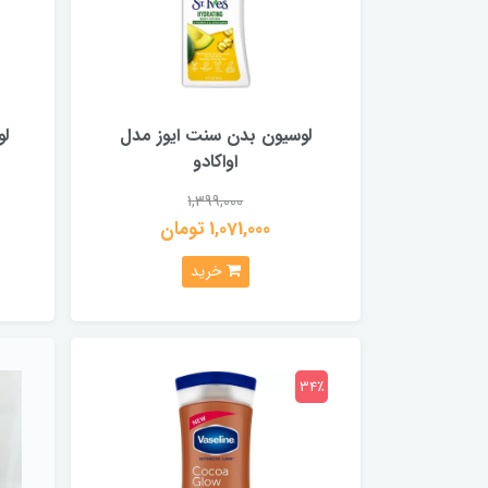
لوسیون بدن سنت ایوز مدل
لو
اواکادو
1,399,000
1,071,000 تومان
خرید
34٪