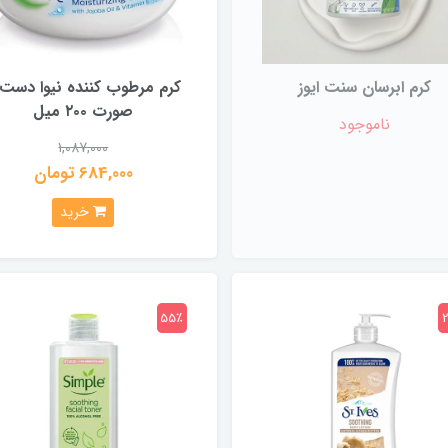
كرم ابرسان سنت ايوز
کرم مرطوب کننده نیوا دست 
صورت ۲۰۰ میل
ناموجود
1,087,000
684,000 تومان
خرید
55٪