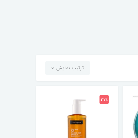
ترتیب نمایش
37٪