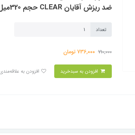
ضد ریزش آقایان CLEAR حجم 320میل
تعداد
736,000
تومان
710,000
افزودن به سبدخرید
افزودن به علاقه‌مندی