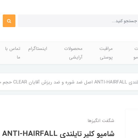
ت
مراقبت
محصولات
اینستاگرام
تماس با
مو
پوستی
آرایشی
ما
آقایان CLEAR حجم 320میل
شگفت انگيزها
شا