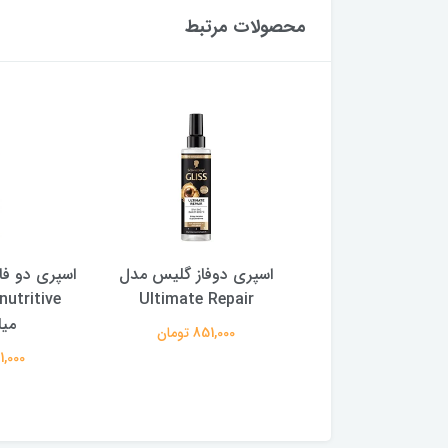
محصولات مرتبط
 دوفاز گلیس مدل
اسپری دو فاز مو گلیس مدل
اسپری دو
Ultimate Rep
oil nutritive حجم 200
میلی لیتر
air
851,000 تومان
آسیب دیده حجم
851,000 تومان
851,000 