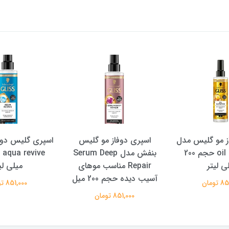
فاز مو گلیس
اسپری گلیس دو فاز مو مدل
بنفش مدل Serum Deep
aqua revive حجم 200
Oil
Rep مناسب موهای
میلی لیتر
467,000 تومان
 200 میل
851,000 تومان
تومان