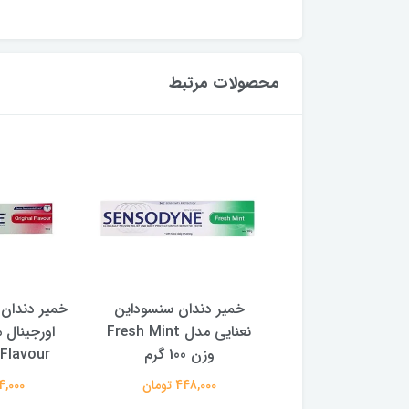
محصولات مرتبط
 دندان سنسوداین
خمیر دندان سنسوداین مدل
برق لب (لیپ
نعنایی مدل Fresh Mint
اورجینال مدل Original
حر
وزن 100 گرم
Flavour وزن 100 گرم
160,000 
448,000 تومان
484,000 تومان