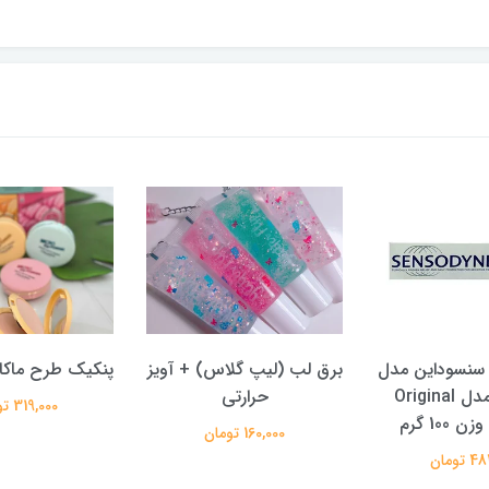
 گلاس) + آویز
پنکیک طرح ماکارون تایلامی
ارتی
بسته 5 عددی
319,000 تومان
تومان
400,000 تومان