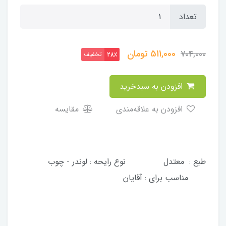
تعداد
511,000
تومان
704,000
تخفیف
28٪
افزودن به سبدخرید
افزودن به علاقه‌مندی
مقایسه
طبع : معتدل نوع رایحه : لوندر - چوب
مناسب برای : آقایان