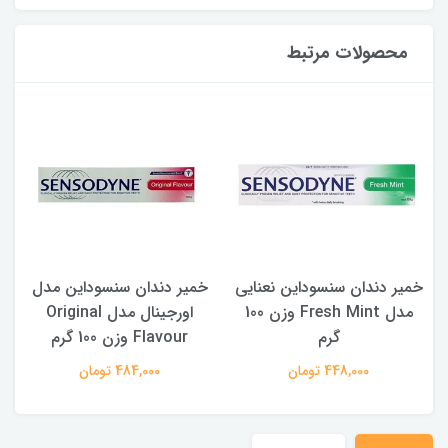
محصولات مرتبط
عنایی
خمیر دندان سنسوداین مدل
برق لب (لیپ گلاس) + آویز
مدل Fresh Mint وزن 100
اورجینال مدل Original
حرارتی
Flavour وزن 100 گرم
160,000 تومان
484,000 تومان