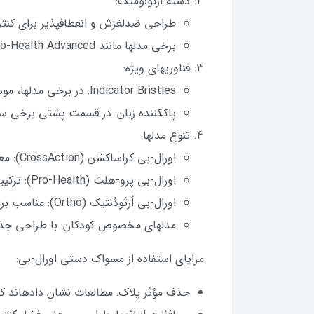
دسته ارگونومیک:
طراحی ضدلغزش و انعطافپذیر برای کنت
برخی مدلها مانند Pro-Health Advancedدارای دسته انعطافپذیر برای کاهش فشار بر لثهها هستند.
فناوریهای ویژه:
Indicator Bristles: در برخی مدلها، موهای رنگی وسط مسواک بهتدریج محو میشوند تا زمان تعویض مسواک را یادآوری کنند.
پاککننده زبان: در قسمت پشتی برخی س
تنوع مدلها:
اورال-بی کراساکشن (CrossAction): معروفترین مدل با موهای زاویهدار برای پاکسازی عمقی.
اورال-بی پرو-هلث (Pro-Health): ترکیبی از موهای نرم و سفیدکننده ملایم برای دندانهای حساس.
اورال-بی اُرتَودُنتیک (Ortho): مناسب برای افرادی که بریس ارتودنسی دارند.
مدلهای مخصوص کودکان: با طراحی جذاب
مزایای استفاده از مسواک دستی اورال-بی:
حذف مؤثر پلاک: مطالعات نشان دادهاند که مدلهایی مانند CrossAction تا ۱۰۰٪ بیشتر از مسواک