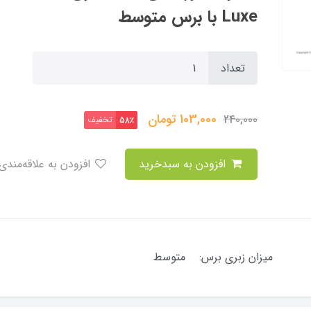
Luxe با برس متوسط
تعداد
103,000
تومان
240,000
تخفیف
58٪
افزودن به سبدخرید
افزودن به علاقه‌مندی
لان میزان زبری برس: متوسط