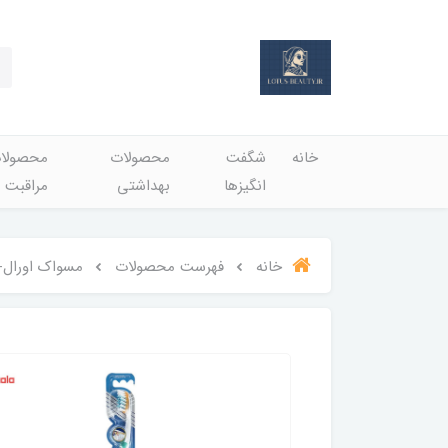
خانه
شگفت
محصولات
محصولا
انگيزها
بهداشتي
مراقبت 
خانه
فهرست محصولات
مسواک اورال-بی عمده سری o-Flex