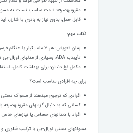
محافظت از لثهها: طراحی موها و فشار کنترل
مقرونبهصرفه: قیمت مناسب نسبت به مسواک
قابل حمل: بدون نیاز به باتری یا شارژر، ای
نکات مهم:
زمان تعویض: هر ۳ ماه یکبار یا هنگام فرسوده شدن موها.
تأییدیه ADA: بسیاری از مدلهای اورال-بی نشان تأییدیه انجمن دندانپزشکی آمریکا (ADA) را دارند.
مکمل نخ دندان: برای بهداشت کامل، استفاد
برای چه افرادی مناسب است؟
افرادی که ترجیح میدهند از مسواک دستی ا
کسانی که به دنبال گزینهای مقرونبهصرفه با
افراد با دندانهای حساس یا نیازهای خاص (
مسواکهای دستی اورال-بی با ترکیب فناوری 