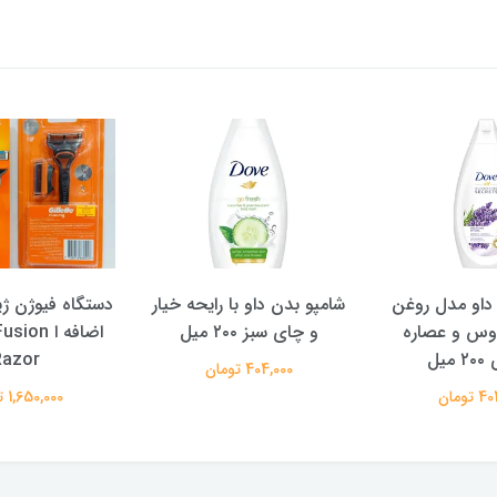
و با رایحه خیار
دستگاه فیوژن ژیلت + یدک
شامپو سوپر س
۲ میل
اضافه ا Gillette Fusion
NGTH AND
Razor
VITALITY حجم 400 میل
تومان
1,650,000 تومان
291,000 تومان