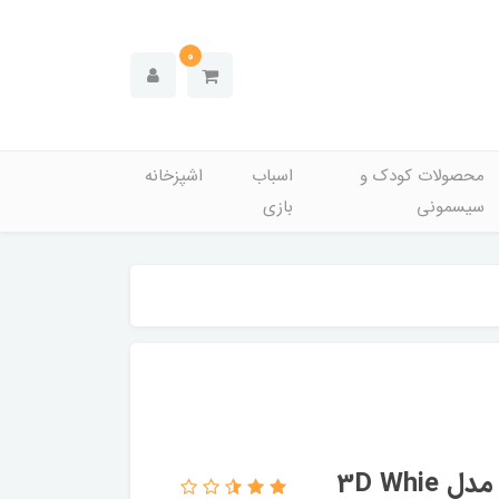
0
محصولات کودک و
اسباب
اشپزخانه
سیسمونی
بازی
مسواک اورال-بی عمده سری Pro-Flex مدل 3D Whie