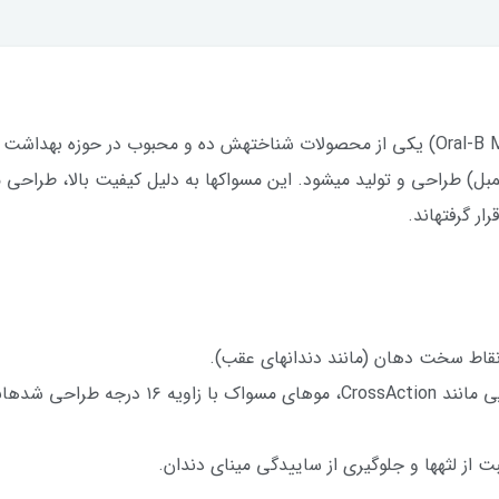
مسواک دستی اورال-بی (Oral-B Manual Toothbrush) یکی از محصولات شناختهش ده و محبوب
گمبل) طراحی و تولید میشود. این مسواکها به دلیل کیفیت بالا، طراحی 
ار گرفتهاند.
نقاط سخت دهان (مانند دندانهای عقب).
موهای زاویهدار CrossAction: در مدلهایی مانند ion
 از لثهها و جلوگیری از ساییدگی مینای دندان.