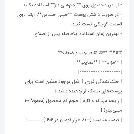
- از این محصول روی **زخم‌های باز** استفاده نکنید.
- در صورت داشتن پوست **خیلی حساس**، ابتدا روی
قسمت کوچکی تست کنید.
- بهترین زمان استفاده: بلافاصله پس از اصلاح.
#### **⚖️ نقاط قوت و ضعف:**
| **مزایا** | **معایب** |
|-----------|-----------|
| خنک‌کنندگی فوری | الکل موجود ممکن است برای
پوست‌های خشک آزاردهنده باشد |
| رایحه مردانه و تازه | حجم کم محصول (معمولاً ۱۰۰
میلی‌لیتر) |
| قیمت مناسب (~۸۰ هزار تومان در ۱۴۰۴) | ـــــ |