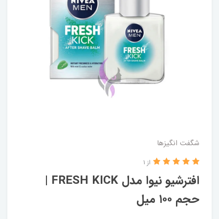
شگفت انگيزها
از 1
افترشیو نیوا مدل FRESH KICK |
حجم ۱۰۰ میل