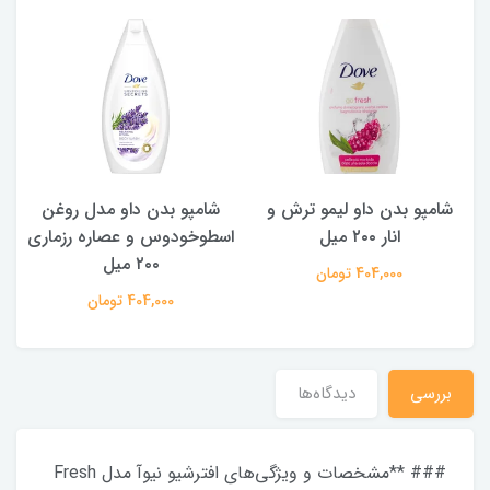
و بدن داو لیمو ترش و
شامپو بدن ‌داو مدل روغن
شامپو بدن د
انار ۲۰۰ میل
اسطوخودوس و عصاره رزماری
چای سبز 
۲۰۰ میل
404,000 تومان
,000
404,000 تومان
بررسی
دیدگاه‌ها
### **مشخصات و ویژگی‌های افترشیو نیوآ مدل Fresh