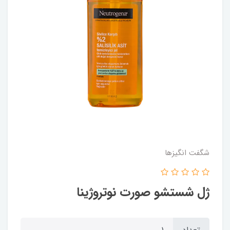
شگفت انگيزها
ژل شستشو صورت نوتروژينا