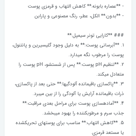
- **عصاره بابونه:** کاهش التهاب و قرمزی پوست
- **بدون:** الکل، عطر، رنگ مصنوعی و پارابن
### **کارایی تونر سیمپل:**
1. **آبرسانی پوست:** به دلیل وجود گلیسیرین و پانتنول،
پوست را مرطوب نگه میدارد.
2. **تنظیم pH پوست:** پس از شستشو، pH پوست را
متعادل میکند.
3. **پاکسازی باقیمانده آلودگیها:** حتی بعد از پاکسازی،
ذرات باقیمانده آرایش یا آلودگی را از بین میبرد.
4. **آمادهسازی پوست برای مراحل بعدی مراقبت:**
جذب سرم و مرطوبکننده را بهبود میبخشد.
5. **کاهش التهاب:** مناسب برای پوستهای تحریکشده
یا مستعد قرمزی.