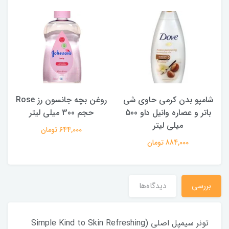
شامپو بدن کرمی حاوی شی
روغن بچه جانسون رز Rose
خ
باتر و عصاره وانیل داو 500
حجم 300 میلی لیتر
میلی لیتر
644,000 تومان
884,000 تومان
بررسی
دیدگاه‌ها
تونر سیمپل اصلی (Simple Kind to Skin Refreshing