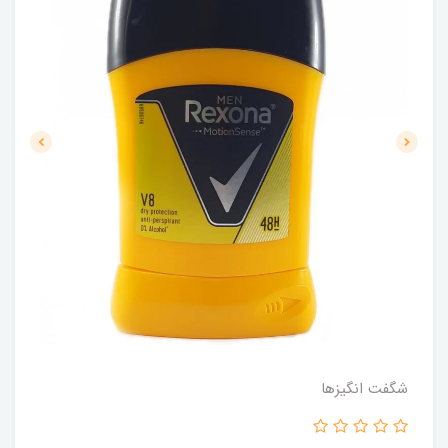
شگفت انگيزها