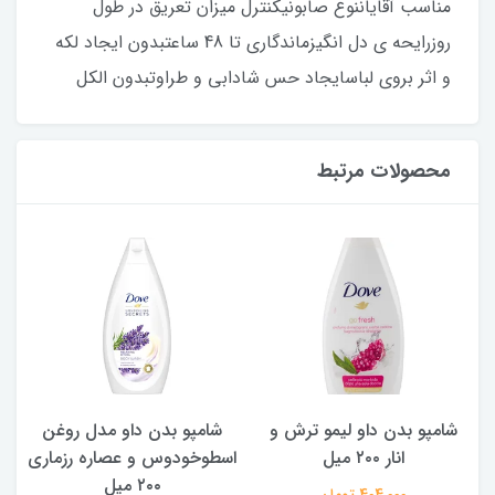
مناسب آقایان
نوع صابونی
کنترل میزان تعریق در طول
روز
رایحه ی دل انگیز
ماندگاری تا 48 ساعت
بدون ایجاد لکه
و اثر بروی لباس
ایجاد حس شادابی و طراوت
بدون الکل
محصولات مرتبط
شامپو بدن داو لیمو ترش و
شامپو بدن ‌داو مدل روغن
ش
انار ۲۰۰ میل
اسطوخودوس و عصاره رزماری
۲۰۰ میل
404,000 تومان