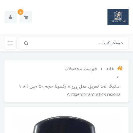
0
خانه
فهرست محصولات
استیک ضد تعریق مدل وی 8 رکسونا حجم 50 میل ا v 8
Antiperspirant stick rexona