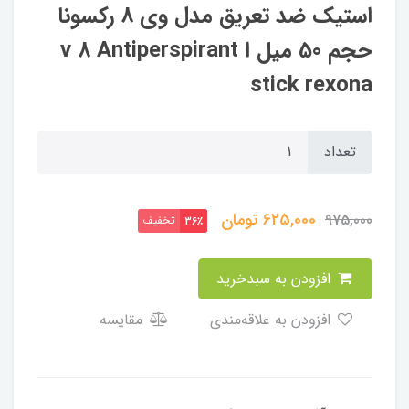
استیک ضد تعریق مدل وی 8 رکسونا
حجم 50 میل ا v 8 Antiperspirant
stick rexona
تعداد
625,000
تومان
975,000
تخفیف
36٪
افزودن به سبدخرید
افزودن به علاقه‌مندی
مقایسه