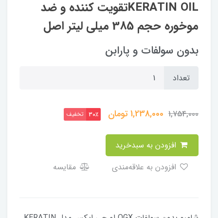
KERATIN OILتقویت کننده و ضد
موخوره حجم 385 میلی لیتر اصل
بدون سولفات و پارابن
تعداد
1,238,000
تومان
1,754,000
تخفیف
30٪
افزودن به سبدخرید
افزودن به علاقه‌مندی
مقایسه
شامپو بدون سولفات OGX او جي ايکس مدل KERATIN