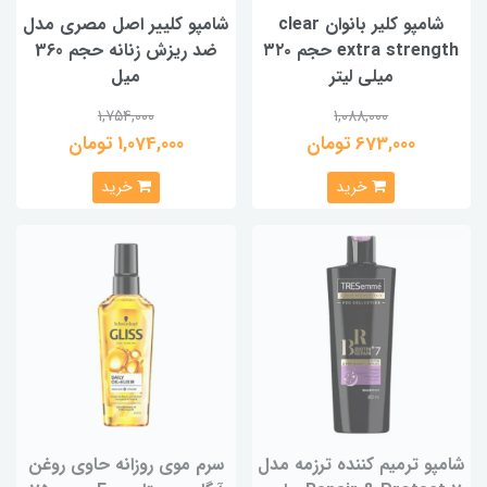
شامپو کلیر بانوان clear
شامپو کلییر اصل مصری مدل
extra strength حجم ۳۲۰
ضد ریزش زنانه حجم 360
میلی لیتر
میل
1,754,000
1,088,000
673,000 تومان
1,074,000 تومان
خرید
خرید
شامپو ترمیم کننده ترزمه مدل
سرم موی روزانه حاوی روغن