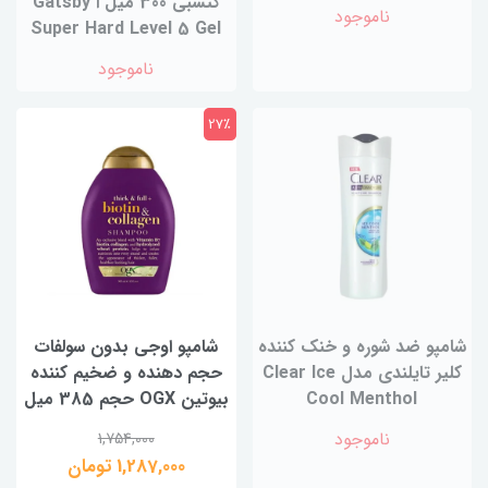
گتسبی 300 میل ا Gatsby
ناموجود
Super Hard Level 5 Gel
ناموجود
27٪
شامپو ضد شوره و خنک کننده
شامپو اوجی بدون سولفات
کلیر تایلندی مدل Clear Ice
حجم دهنده و ضخیم کننده
Cool Menthol
بیوتین OGX حجم 385 میل
ناموجود
1,754,000
1,287,000 تومان