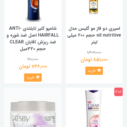
اسپری دو فاز مو گلیس مدل
شامپو کلیر تایلندی ANTI-
oil nutritive حجم 200 میلی
HAIRFALL اصل ضد شوره و
لیتر
ضد ریزش آقایان CLEAR
حجم 320میل
1,302,000
851,000 تومان
710,000
736,000 تومان
خرید
خرید
38٪