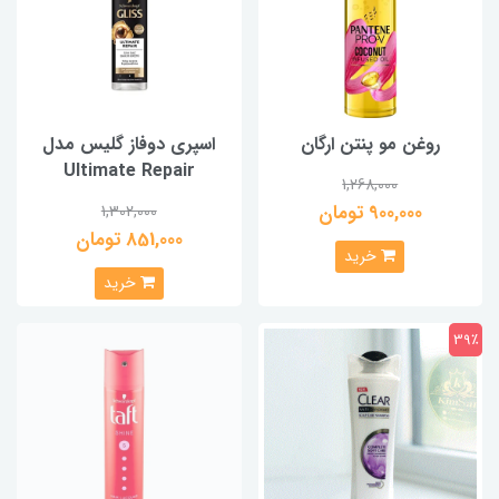
روغن مو پنتن ارگان
اسپری دوفاز گلیس مدل
Ultimate Repair
1,268,000
900,000 تومان
1,302,000
851,000 تومان
خرید
خرید
39٪