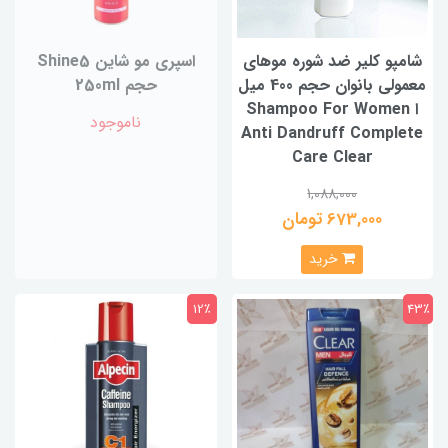
شامپو کلیر ضد شوره موهای
اسپری مو شاین Shine5
معمولی بانوان حجم 400 میل
حجم 250ml
ا Shampoo For Women
ناموجود
Anti Dandruff Complete
Care Clear
1,088,000
673,000 تومان
خرید
12٪
43٪