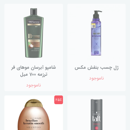
ژل چسب بنفش مکس
شامپو آبرسان موهای فر
ترزمه 700 میل
ناموجود
ناموجود
25٪