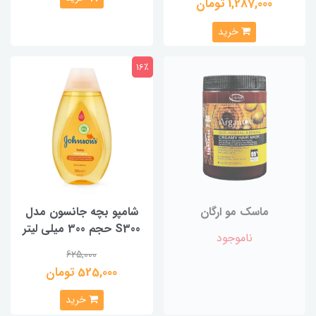
1,287,000 تومان
خرید
16٪
ماسک مو ارگان
شامپو بچه جانسون مدل
S300 حجم 300 میلی‌ لیتر
ناموجود
625,000
525,000 تومان
خرید