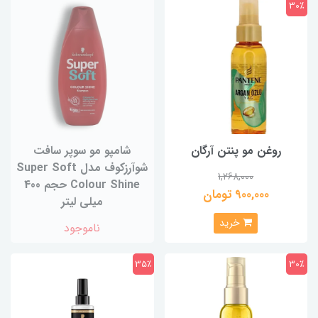
30٪
روغن مو پنتن آرگان
شامپو مو سوپر سافت
شوآرزکوف مدل Super Soft
1,268,000
Colour Shine حجم 400
900,000 تومان
میلی لیتر
خرید
ناموجود
35٪
30٪