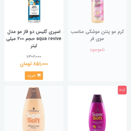
کرم مو پنتن موشکی مناسب
اسپری گلیس دو فاز مو مدل
موی فر‌
aqua revive حجم 200 میلی
لیتر
ناموجود
1,302,000
851,000 تومان
خرید
60٪