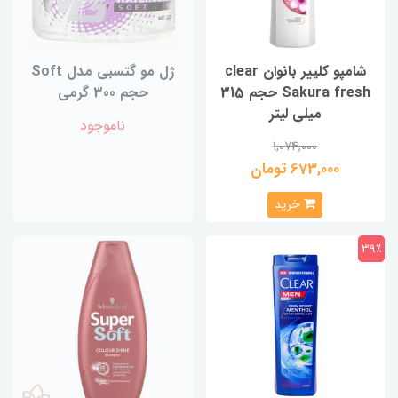
شامپو کلییر بانوان clear
ژل مو گتسبي مدل Soft
Sakura fresh حجم 315
حجم 300 گرمي
میلی لیتر
ناموجود
1,074,000
673,000 تومان
خرید
39٪