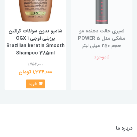
اسپری حالت دهنده مو
شامپو بدون سولفات کراتین
مشکی مدل POWER 5
برزیلی اوجی ا OGX
حجم 250 میلی لیتر
Brazilian keratin Smooth
Shampoo 385ml
ناموجود
1,754,000
1,324,000 تومان
خرید
درباره ما