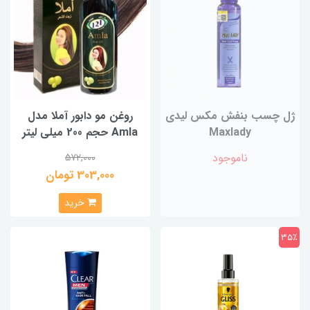
ژل چسب بنفش مکس لیدی
روغن مو دابور آملا مدل
Maxlady
Amla حجم 200 میلی لیتر
ناموجود
572,000
303,000 تومان
خرید
35٪