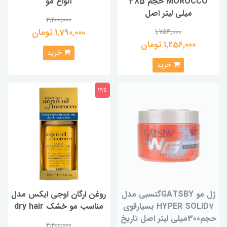
MOROCCO حجم 385
انواع مو
ميلی لیتر اصل
2,200,000
1,790,000 تومان
1,754,000
1,256,000 تومان
خرید
خرید
19٪
ژل مو GATSBYگتسبی مدل
روغن ارگان اوجی ایکس مدل
HYPER SOLID7 بسیارقوی
مناسب مو خشک dry hair
حجم300میلی لیتر اصل تاریخ
2,200,000