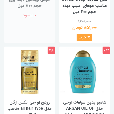
مناسب موهای آسیب دیده
حجم 500 میل
حجم 200 میل
ناموجود
1,302,000
851,000 تومان
خرید
19٪
29٪
شامپو بدون سولفات اوجي
روغن او‌ جی‌ ایکس ارگان
مدل ARGAN OIL OF
مدل all hair type مناسب