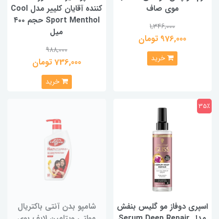
موی صاف
کننده آقایان کلییر مدل Cool
Sport Menthol حجم ۴۰۰
1,346,000
میل
976,000 تومان
988,000
خرید
736,000 تومان
خرید
35٪
اسپری دوفاز مو گلیس بنفش
شامپو بدن آنتی باکتریال
مدل Serum Deep Repair
مولتی ویتامین لایف بوی