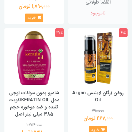
انقضا طولانی
1,790,000 تومان
ناموجود
خرید
30٪
41٪
روغن آرگان لایتنس Argan
شامپو بدون سولفات اوجی
Oil
مدل KERATIN OILتقویت
کننده و ضد موخوره حجم
790,000
385 میلی لیتر اصل
467,000 تومان
1,754,000
خرید