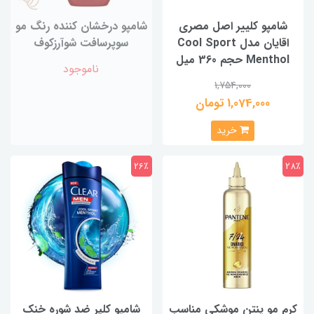
شامپو کلییر اصل مصری
شامپو درخشان کننده رنگ مو
اقایان مدل Cool Sport
سوپرسافت شوآرزکوف
Menthol حجم 360 میل
ناموجود
1,754,000
1,074,000 تومان
خرید
26٪
28٪
کرم مو پنتن موشکی مناسب
شامپو کلیر ضد شوره خنک