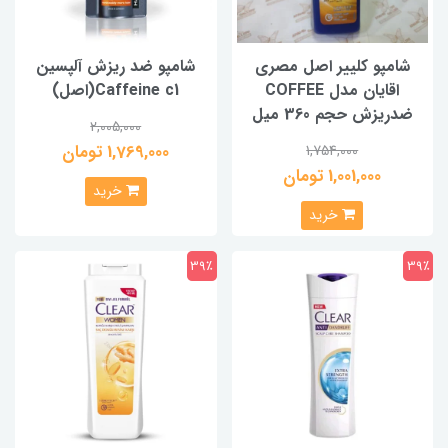
شامپو کلییر اصل مصری
شامپو ضد ریزش آلپسین
اقایان مدل COFFEE
Caffeine c1(اصل)
ضدريزش حجم 360 میل
2,005,000
1,769,000 تومان
1,754,000
1,001,000 تومان
خرید
خرید
39٪
39٪