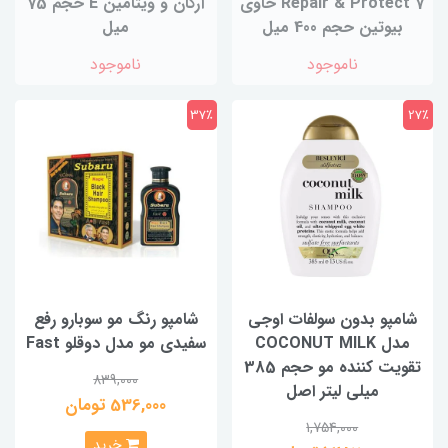
7 Repair & Protect حاوی
آرگان و ویتامین E حجم 75
بیوتین حجم 400 میل
میل
ناموجود
ناموجود
37٪
27٪
شامپو بدون سولفات اوجی
شامپو رنگ مو سوبارو رفع
مدل COCONUT MILK
سفیدی مو مدل دوقلو Fast
تقویت کننده مو حجم 385
839,000
ميلی لیتر اصل
536,000 تومان
1,754,000
خرید