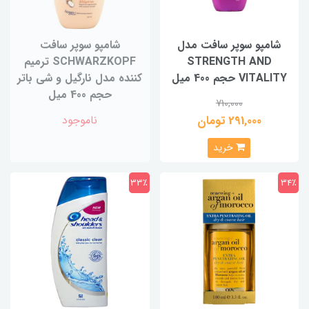
شامپو سوپر سافت مدل
شامپو سوپر سافت
STRENGTH AND
SCHWARZKOPF ترمیم
VITALITY حجم 400 میل
کننده مدل نارگیل و شی باتر
حجم 400 میل
710,000
291,000 تومان
ناموجود
خرید
33٪
34٪