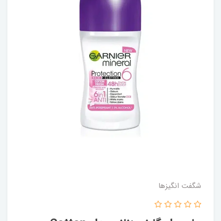
شگفت انگيزها