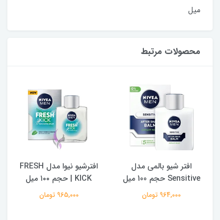
میل
محصولات مرتبط
افتر شیو بالمی مدل
افترشیو نیوا مدل FRESH
Sensitive حجم 100 میل
KICK | حجم ۱۰۰ میل
964,000 تومان
965,000 تومان