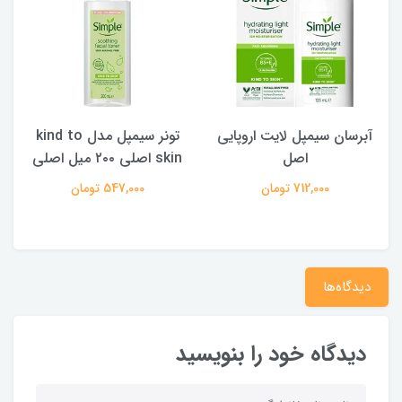
آبرسان سیمپل لایت اروپایی
تونر سیمپل مدل kind to
پ
اصل
skin اصلی ۲۰۰ میل اصلی
712,000 تومان
547,000 تومان
دیدگاه‌ها
دیدگاه خود را بنویسید