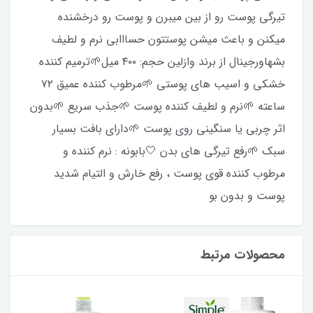
تیرگی پوست رو از بین میبرن و پوست رو درخشنده
ميكنن و باعث میشن پوستتون حسااابی نرم و لطیف
بشهاورجینال از برند وازلین حجم: ۴۰۰ میل🌱ترمیم کننده
خشکی و اسیب های پوستی 🌱مرطوب کننده عمیق ۷۲
ساعته 🌱نرم و لطیف کننده پوست 🌱جذب سریع 🌱بدون
اثر چربی یا سنگینی روی پوست 🌱دارای بافت بسیار
سبک 🌱رفع تیرگی های بدن 🤍بابونه : نرم کننده و
مرطوب کننده قوی‌ پوست ، رفع خارش و التیام شدید
پوست و بدون بو
محصولات مرتبط