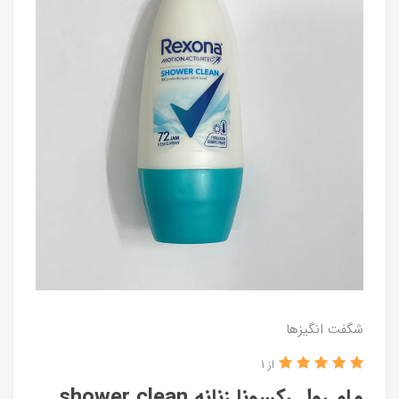
شگفت انگيزها
از 1
مام رول ركسونا زنانه shower clean