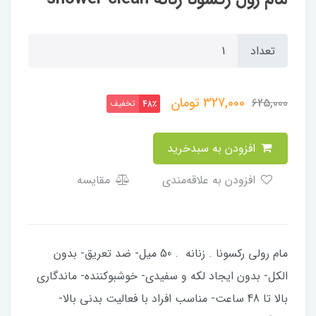
تعداد
327,000
تومان
625,000
تخفیف
48٪
افزودن به سبدخرید
افزودن به علاقه‌مندی
مقایسه
مام رولی رکسونا . زنانه . 50 میل- ضد تعریق- بدون
الکل- بدون ایجاد لکه و سفیدی- خوشبوکننده- ماندگاری
بالا تا 48 ساعت- مناسب افراد با فعالیت بدنی بالا-