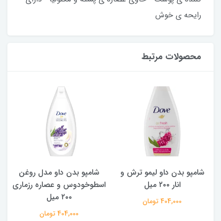
رایحه ی خوش
محصولات مرتبط
شامپو بدن داو لیمو ترش و
شامپو بدن ‌داو مدل روغن
ش
انار ۲۰۰ میل
اسطوخودوس و عصاره رزماری
۲۰۰ میل
404,000 تومان
404,000 تومان