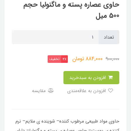
حاوی عصاره پسته و ماگنولیا حجم
500 میل
تعداد
884,000
تومان
900,000
تخفیف
2٪
افزودن به سبدخرید
افزودن به علاقه‌مندی
مقایسه
حاوی مواد طبیعی مرطوب کننده– شوینده ی ملایم– نرم
کننده ی پوست– حاوی عصاره ی پسته و مگنولیا– دارای