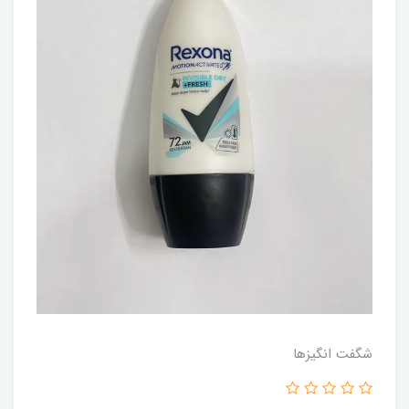
شگفت انگيزها