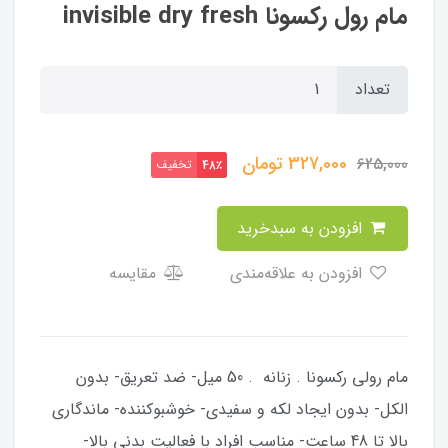
مام رول ركسونا invisible dry fresh
تعداد
327,000
تومان
625,000
تخفیف
48٪
افزودن به سبدخرید
افزودن به علاقه‌مندی
مقایسه
مام رولی رکسونا . زنانه . 50 میل- ضد تعریق- بدون
الکل- بدون ایجاد لکه و سفیدی- خوشبوکننده- ماندگاری
بالا تا 48 ساعت- مناسب افراد با فعالیت بدنی بالا-