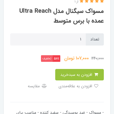
از 1
مسواک سیگنال مدل Ultra Reach
عمده با برس متوسط
تعداد
107,000
تومان
240,000
تخفیف
56٪
افزودن به سبدخرید
افزودن به علاقه‌مندی
مقایسه
- مسواک - ضد پوسیدگی - سفید کننده - مناسب برای