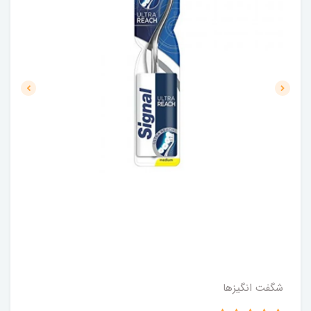
شگفت انگيزها