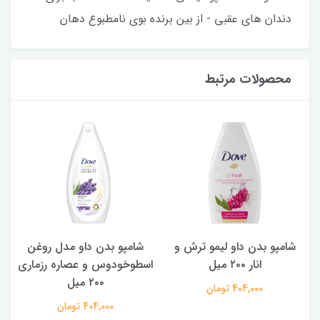
دندان های عقبی - از بین برنده بوی نامطبوع دهان
محصولات مرتبط
شامپو بدن داو لیمو ترش و
شامپو بدن ‌داو مدل روغن
ش
انار ۲۰۰ میل
اسطوخودوس و عصاره رزماری
۲۰۰ میل
404,000 تومان
404,000 تومان