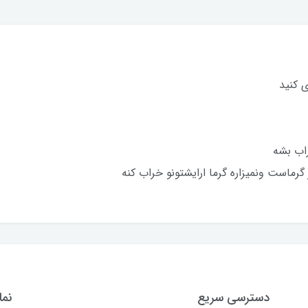
 کنید
راب بشه
گرماست و‌نمیزاره گرما ارایشتونو خراب کنه
دسترسی سریع
نما