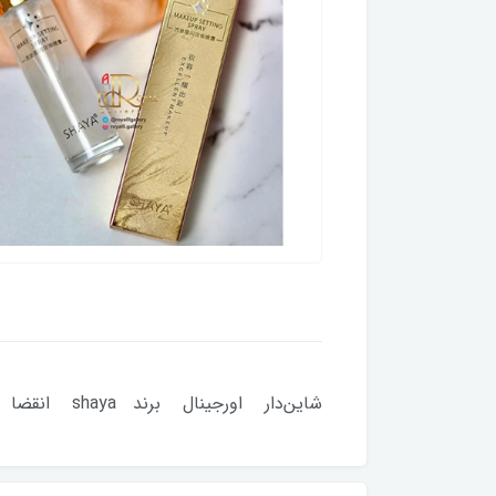
شاین‌دار اورجینال برند shaya انقضا ۲۰۲۵ حجم ۳۰ml