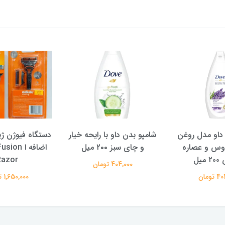
‌داو مدل روغن
شامپو بدن داو با رایحه خیار
دستگاه فیوژن ژ
وس و عصاره
و چای سبز ۲۰۰ میل
اضافه ا on
میل
Razor
404,000 تومان
تومان
1,650,000 تومان