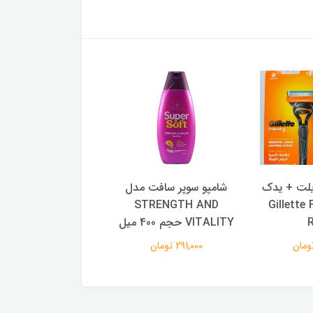
یلت + یدک
شامپو سوپر سافت مدل
Gillette Fusi
STRENGTH AND
۲۰ عددی
VITALITY حجم 400 میل
1,193,000 تومان
291,000 تومان