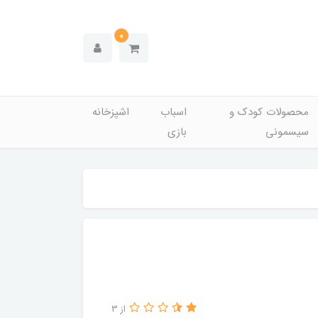
0
محصولات کودک و
اسباب
اشپزخانه
سیسمونی
بازی
از 3