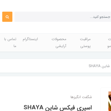
ت
مراقبت
محصولات
اینستاگرام
تماس با
مو
پوستی
آرایشی
ما
ن SHAYA
شگفت انگيزها
اسپری فیکس شاین SHAYA