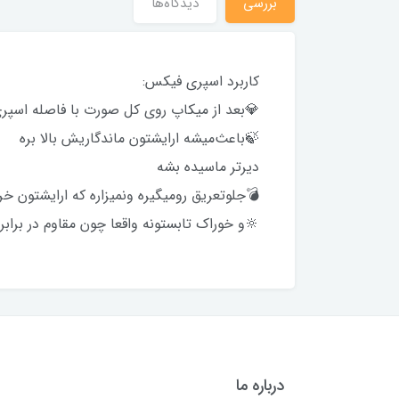
بررسی
دیدگاه‌ها
کاربرد اسپری فیکس:
💎بعد از میکاپ روی کل صورت با فاصله اسپری
🍃باعث‌میشه ارایشتون ماندگاریش بالا بره
دیرتر ماسیده بشه
💣جلو‌تعریق رو‌میگیره و‌نمیزاره که ارایشتون خ
🔆و خوراک تابستونه واقعا چون مقاوم در برابر 
درباره ما