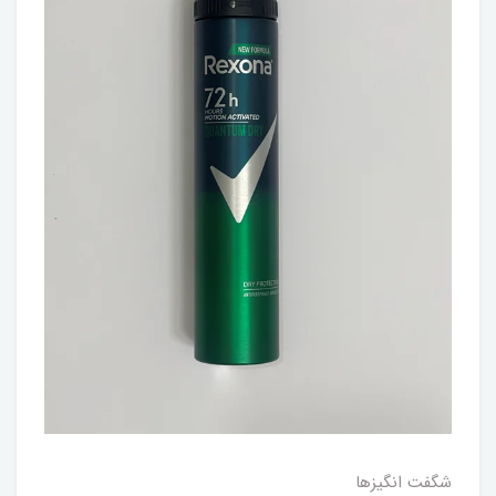
شگفت انگيزها