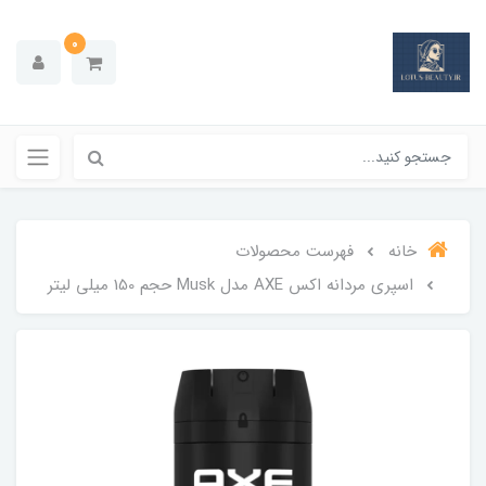
0
خانه
فهرست محصولات
اسپري مردانه اکس AXE مدل Musk حجم 150 ميلي ليتر