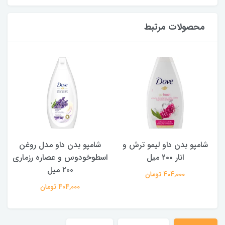
محصولات مرتبط
شامپو بدن داو لیمو ترش و
شامپو بدن ‌داو مدل روغن
ش
انار ۲۰۰ میل
اسطوخودوس و عصاره رزماری
۲۰۰ میل
404,000 تومان
404,000 تومان