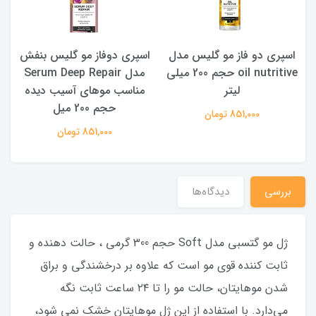
فاز مو گلیس مدل
اسپری دوفاز مو گلیس بنفش
اسپری گلیس دو
oil nutritive حجم 200 میلی
مدل Serum Deep Repair
لیتر
مناسب موهای آسیب دیده
لیت
حجم 200 میل
851 تومان
851,000 تومان
851,000 تومان
بررسی
دیدگاه‌ها
ژل مو گتسبي مدل Soft حجم 300 گرمي ، حالت دهنده و
ثابت کننده قوی مو است که علاوه بر درخشندگی و براق
شدن موهایتان، حالت مو را تا ۲۴ ساعت ثابت نگه
می‌دارد. با استفاده از این ژل موهایتان خشک نمی شود،