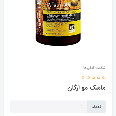
شگفت انگيزها
ماسک مو ارگان
تعداد