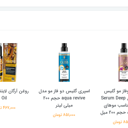
اسپری گلیس دو فاز مو مدل
روغن آرگان لایتنس Argan
aqua revive حجم 200
Oil
میلی لیتر
467,000 تومان
851,000 تومان