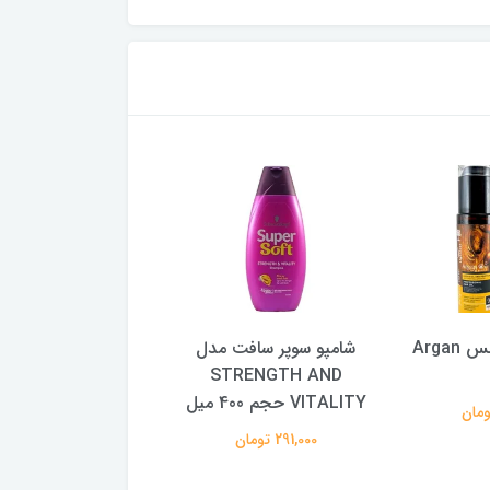
شامپو سوپر سافت مدل
کرم مو پنتن موشکی مناسب
ر
STRENGTH AND
موی صاف
VITALITY حجم 400 میل
976,000 تومان
291,000 تومان