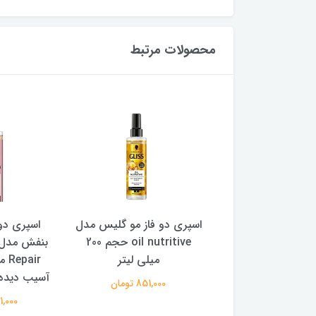
محصولات مرتبط
مدل
اسپری دو فاز مو گلیس مدل
اسپری دوفاز مو گلیس
oil nutritive حجم 200
بنفش مدل Serum Deep
میلی لیتر
Repair مناسب موهای
آسیب دیده حجم 200 میل
851,000 تومان
851,000 تومان