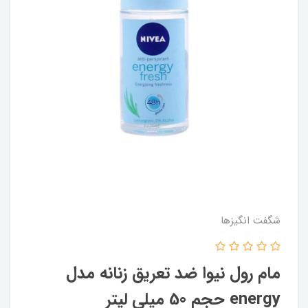
شگفت انگيزها
مام رول نیوا ضد تعریق زنانه مدل
energy حجم 50 میلی لیتر