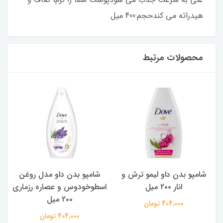
هیدراته می کندحجم:400 میل
محصولات مرتبط
شامپو بدن ‌داو مدل روغن
شامپو بدن داو با رایحه خیار و
اسطوخودوس و عصاره رزماری
چای سبز ۲۰۰ میل
۲۰۰ میل
404,000 تومان
404,000 تومان