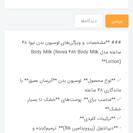
بررسی
دیدگاه‌ها
### **مشخصات و ویژگی‌های لوسیون بدن نیوا ۴۸
ساعته مدل Body Milk (Nivea 48h Body Milk
Lotion)**
✅ **نوع محصول**: لوسیون بدن **آبرسان عمیق** با
ماندگاری ۴۸ ساعته
✅ **مناسب برای**: پوست‌های **خشک تا بسیار
خشک**
✅ **ترکیبات کلیدی**:
- **دیپانتنول (پروویتامین B5)**: ترمیم‌کننده و