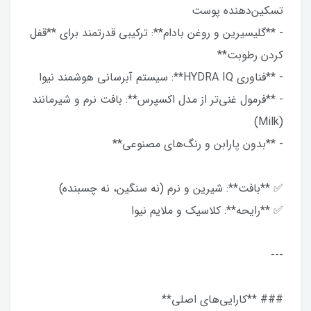
تسکین‌دهنده پوست
- **گلیسیرین و روغن بادام**: ترکیبی قدرتمند برای **قفل
کردن رطوبت**
- **فناوری HYDRA IQ**: سیستم آبرسانی هوشمند نیوا
- **فرمول غنی‌تر از مدل اکسپرس**: بافت نرم و شیرمانند
(Milk)
- **بدون پارابن و رنگ‌های مصنوعی**
✅ **بافت**: شیرین و نرم (نه سنگین، نه چسبنده)
✅ **رایحه**: کلاسیک و ملایم نیوا
---
### **کارایی‌های اصلی**