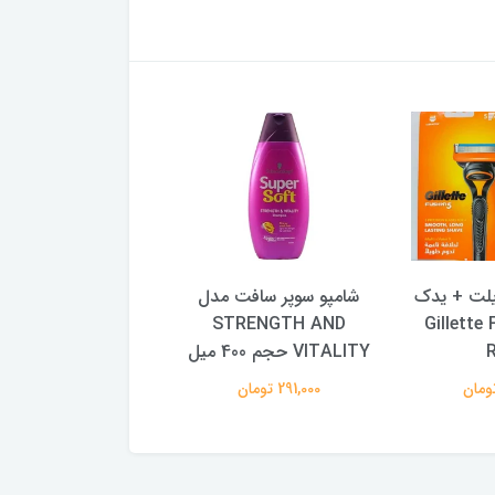
یلت + یدک
شامپو سوپر سافت مدل
Gillette Fusi
STRENGTH AND
۲۰ عددی
VITALITY حجم 400 میل
1,193,000 تومان
291,000 تومان