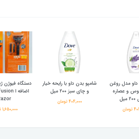
‌داو مدل روغن
شامپو بدن داو با رایحه خیار
دستگاه فیوژن ژ
وس و عصاره
و چای سبز ۲۰۰ میل
اضافه ا on
میل
Razor
404,000 تومان
تومان
1,650,000 تومان