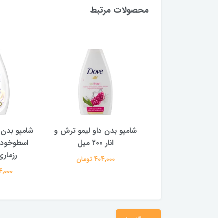
محصولات مرتبط
ر شیو بالمی مدل
شامپو بدن داو لیمو ترش و
شامپو بدن 
م 100 میل
انار ۲۰۰ میل
اسطوخود
رزماری ۲۰۰ 
964,000 تومان
404,000 تومان
404,000 