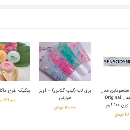
 سنسوداین مدل
برق لب (لیپ گلاس) + آویز
پنکیک طرح ماکار
اورجینال مدل Original
حرارتی
319,000 تومان
160,000 تومان
تومان