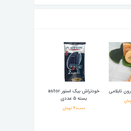
ون تایلامی
خودتراش بیک استور astor
نفتالین خوشبو کنند
بسته 5 عددی
MB وزن 50 گرم
400,000 تومان
129,000 تومان