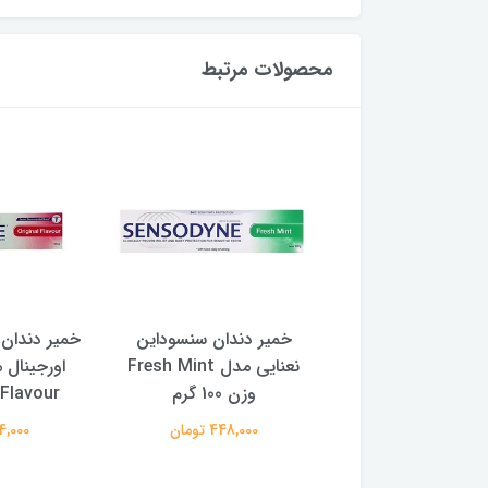
محصولات مرتبط
روغن بچه جانسون رز Rose
خمیر دندان سنسوداین
خمیر دندان
لی لیتر
نعنایی مدل Fresh Mint
وزن 100 گرم
Flavour وزن 100 گرم
644,000 تومان
448,000 تومان
484,000 