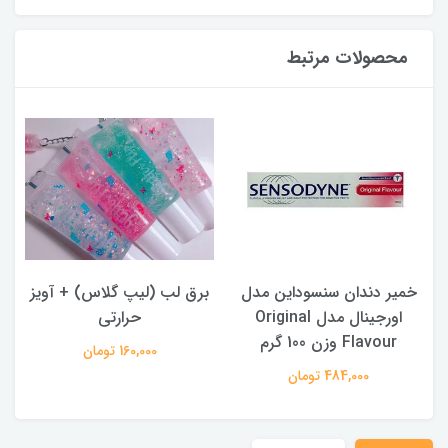
محصولات مرتبط
خمیر دندان سنسوداین مدل
برق لب (لیپ گلاس) + آویز
پ
اورجینال مدل Original
حرارتی
Flavour وزن 100 گرم
160,000 تومان
484,000 تومان