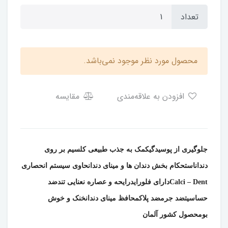
تعداد
محصول مورد نظر موجود نمی‌باشد.
افزودن به علاقه‌مندی
مقایسه
جلوگیری از پوسیدگی
کمک به جذب طبیعی کلسیم بر روی
دندان
استحکام بخش دندان ها و مینای دندان
حاوی سیستم انحصاری
Calci – Dent
دارای فلوراید
رایحه و عصاره نعنایی تند
ضد
حساسیت
ضد جرم
ضد پلاک
محافظ مینای دندان
خنک و خوش
بو
محصول کشور آلمان