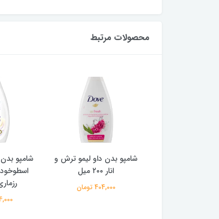
محصولات مرتبط
مپو بدن داو لیمو ترش و
شامپو بدن ‌داو مدل روغن
شامپو 
انار ۲۰۰ میل
اسطوخودوس و عصاره
و چا
رزماری ۲۰۰ میل
404,000 تومان
404,000 تومان