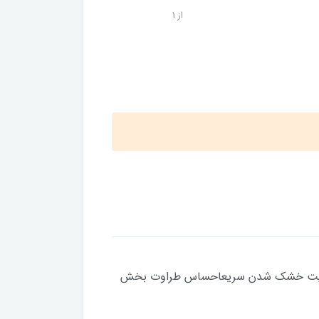
از 1
 و بوی نامطبوع آنبا ترکیب رایحه پرتقال، زردآلو و گل های سبزماندگاری 48 ساعتهقابلیت خشک شدن سریعاحساس طراوت بخش