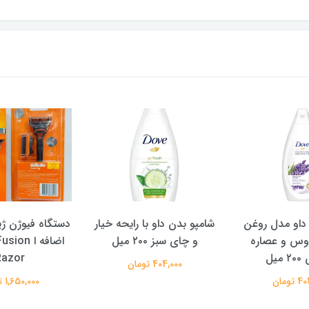
بدن داو با رایحه خیار
دستگاه فیوژن ژیلت + یدک
شامپو س
ی سبز ۲۰۰ میل
اضافه ا Gillette Fusion
 AND
Razor
VITALITY حجم 400 م
404,000 تومان
1,650,000 تومان
91,000