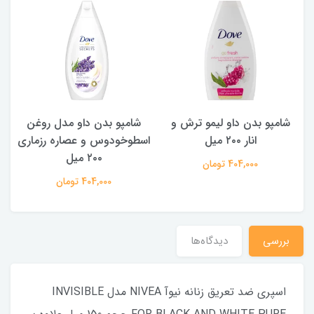
شامپو بدن داو لیمو ترش و
شامپو بدن ‌داو مدل روغن
ش
انار ۲۰۰ میل
اسطوخودوس و عصاره رزماری
۲۰۰ میل
404,000 تومان
404,000 تومان
بررسی
دیدگاه‌ها
اسپری ضد تعریق زنانه نیوآ NIVEA مدل INVISIBLE