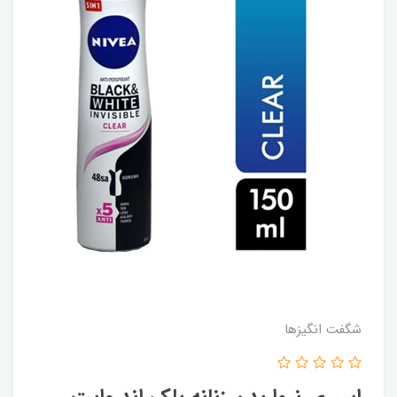
شگفت انگيزها